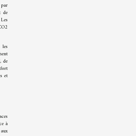
 par
t de
 Les
 CO2
 les
hent
, de
fort
s et
aces
ce à
 aux