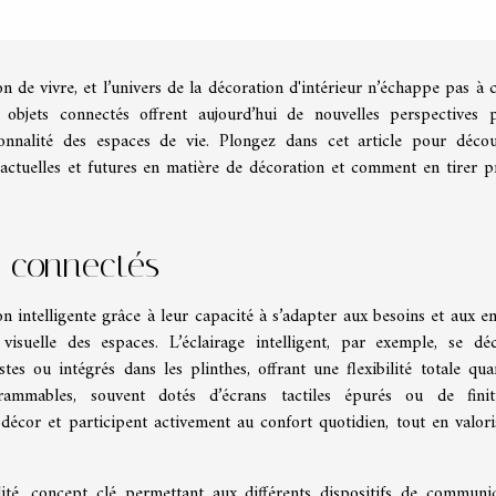
 de vivre, et l’univers de la décoration d'intérieur n’échappe pas à c
 objets connectés offrent aujourd’hui de nouvelles perspectives 
tionnalité des espaces de vie. Plongez dans cet article pour décou
ctuelles et futures en matière de décoration et comment en tirer pr
s connectés
n intelligente grâce à leur capacité à s’adapter aux besoins et aux en
isuelle des espaces. L’éclairage intelligent, par exemple, se déc
es ou intégrés dans les plinthes, offrant une flexibilité totale qua
rammables, souvent dotés d’écrans tactiles épurés ou de finit
décor et participent activement au confort quotidien, tout en valori
lité, concept clé permettant aux différents dispositifs de communi