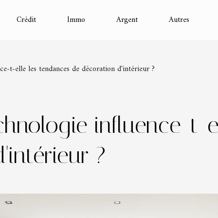
Crédit
Immo
Argent
Autres
e-t-elle les tendances de décoration d'intérieur ?
nologie influence-t-e
'intérieur ?