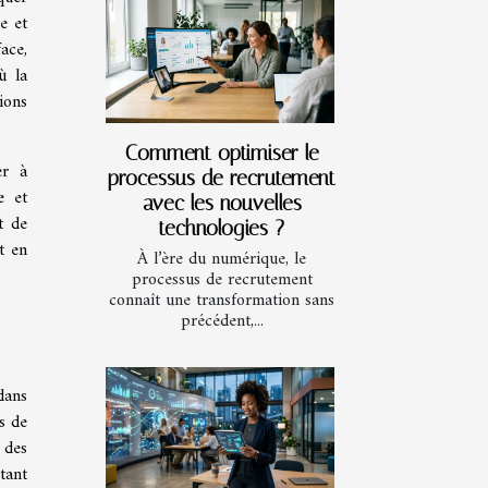
e et
ace,
ù la
ions
Comment optimiser le
er à
processus de recrutement
e et
avec les nouvelles
t de
technologies ?
t en
À l’ère du numérique, le
processus de recrutement
connaît une transformation sans
précédent,...
dans
s de
 des
tant