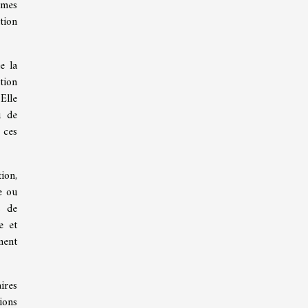
èmes
tion
e la
ation
Elle
u de
 ces
ion,
e ou
s de
e et
ment
ires
ions