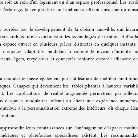
e soit au sein d’un logement ou d’un espace professionnel. Les syst
 l’éclairage, la température ou l’ambiance, offrant ainsi une optimisa
t portées par le développement de la cloison amovible, qui incarn
lution architecturale, combinée à des technologies de fixation et d’isol
espace ouvert en plusieurs pièces distinctes en quelques instants. 
 d'espaces adaptatifs, modulant à volonté le niveau d’intimité o
riaux légers, recyclables et connectés renforce encore l’efficacité de
a modularité passe également par l’utilisation de mobilier multifonct
ues. Canapés qui deviennent lits, tables pliantes à hauteur variabl
nt. Les applications de réalité augmentée permettent par ailleur
ions d’espaces modulaires, offrant au client une expérience immersiv
 contribue à la personnalisation extrême des intérieurs, où chaque élé
lisateur.
 approfondir leurs connaissances sur l’aménagement d’espaces modula
numériques et plateformes spécialisées existent. Les recommandat